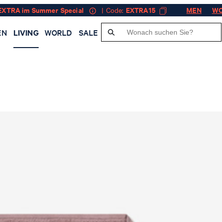
EXTRA im Summer Special
| Code:
EXTRA15
MEN
W
EN
LIVING
WORLD
SALE