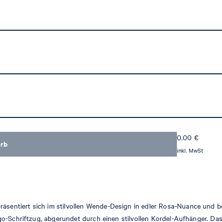
0.00
€
orb
inkl. MwSt
ntiert sich im stilvollen Wende-Design in edler Rosa-Nuance und bege
o-Schriftzug, abgerundet durch einen stilvollen Kordel-Aufhänger. Das 