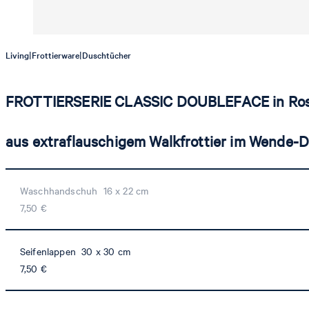
|
|
Living
Frottierware
Duschtücher
FROTTIERSERIE CLASSIC DOUBLEFACE in Ro
aus extraflauschigem Walkfrottier im Wende-
Waschhandschuh 16 x 22 cm
7,50 €
Seifenlappen 30 x 30 cm
7,50 €