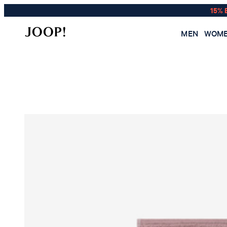
15% 
MEN
WOM