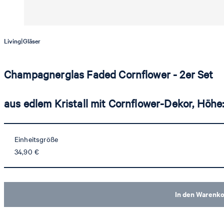
|
Living
Gläser
Champagnerglas Faded Cornflower - 2er Set
aus edlem Kristall mit Cornflower-Dekor, Höhe
Einheitsgröße
34,90 €
In den Warenk