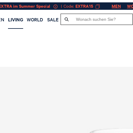
EXTRA im Summer Special
| Code:
EXTRA15
MEN
W
EN
LIVING
WORLD
SALE