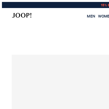
15% 
MEN
WOM