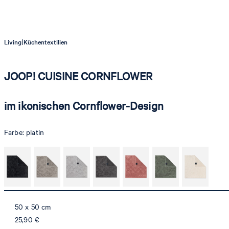
|
Living
Küchentextilien
JOOP! CUISINE CORNFLOWER
im ikonischen Cornflower-Design
Farbe:
platin
50 x 50 cm
25,90 €