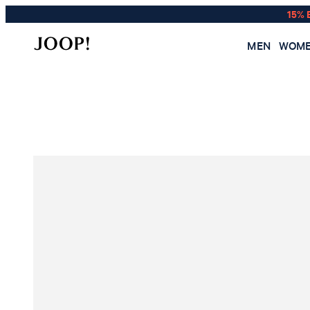
15% 
MEN
WOM