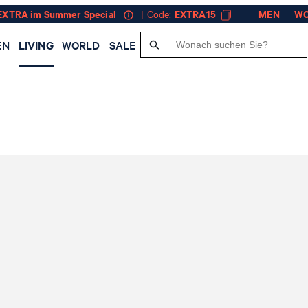
EXTRA im Summer Special
| Code:
EXTRA15
MEN
W
EN
LIVING
WORLD
SALE