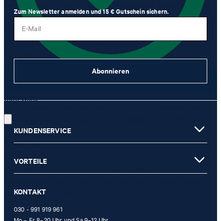
sowie von den mit der Strellson AG verwendeten werden darf, um
Zum Newsletter anmelden und 15 € Gutschein sichern.
mir per Newsletter oder via E-Mail Werbung und Informationen im
E-Mail
Zusammenhang mit Produkten, Angeboten und Leistungen der
Unternehmensgruppe, wie beispielsweise Event-Einladungen,
Aktionen, Produkt-Promotions zuzusenden.
Abonnieren
JETZT ANMELDEN
Gute Wahl!
Diese Einwilligung kann ich jederzeit durch den Abmeldelink im
Newsletter oder per E-Mail an
unsubscribe@joop.com
widerrufen.
KUNDENSERVICE
* Pflichtfeld
** Der Gutschein ist gültig ab einem Mindest-Kaufwert von 150 EUR
VORTEILE
(Wert nach Abzug von Retouren/Warenrückgaben) und kann
einmalig im offiziellen JOOP! Online-Shop oder in einem unserer
KONTAKT
Stores eingelöst werden.
030 - 991 919 961
Mo – Fr 8–20 Uhr und Sa 9–12 Uhr