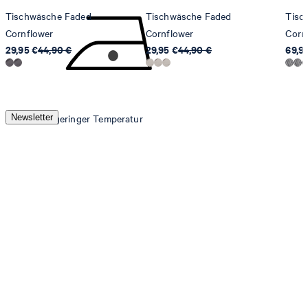
Tischwäsche Faded
Tischwäsche Faded
Tisc
Cornflower
Cornflower
Corn
29,95 €
44,90 €
29,95 €
44,90 €
69,9
Newsletter
Bügeln bei geringer Temperatur