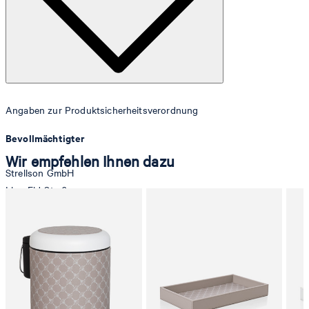
Angaben zur Produktsicherheitsverordnung
Bevollmächtigter
Wir empfehlen Ihnen dazu
Strellson GmbH
Line-Eid-Str. 6
78467 Konstanz
Deutschland
contact@strellson.com
Produzent