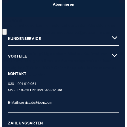
Abonnieren
JETZT ANMELDEN
Gute Wahl!
Diese Einwilligung kann ich jederzeit durch den Abmeldelink im
Newsletter oder per E-Mail an
unsubscribe@joop.com
widerrufen.
KUNDENSERVICE
* Pflichtfeld
** Der Gutschein ist gültig ab einem Mindest-Kaufwert von 150 EUR
VORTEILE
(Wert nach Abzug von Retouren/Warenrückgaben) und kann
einmalig im offiziellen JOOP! Online-Shop oder in einem unserer
KONTAKT
Stores eingelöst werden.
030 - 991 919 961
Mo – Fr 8–20 Uhr und Sa 9–12 Uhr
E-Mail:
service.de@joop.com
ZAHLUNGSARTEN