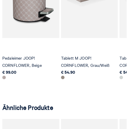
Strellson AG
Sonnenwiesenstrasse 21
8280 Kreuzlingen
Schweiz
Pedaleimer JOOP!
Tablett M JOOP!
Tabl
CORNFLOWER, Beige
CORNFLOWER, Grau/Weiß
CORN
€ 99.00
€ 54.90
€ 54
Ähnliche Produkte