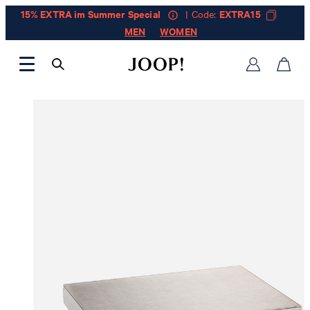
15% EXTRA im Summer Special
| Code:
EXTRA15
MEN
WOMEN