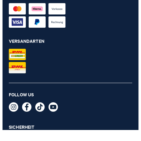
VERSANDARTEN
Box L mit Deckel JOOP! CORNFLOWER, Beige
FOLLOW US
99,00 €
inkl. MwSt
SICHERHEIT