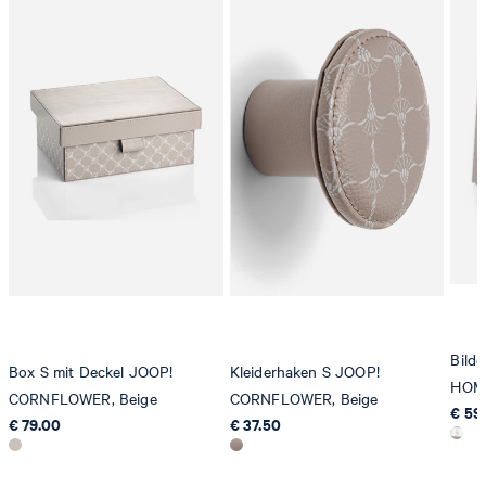
Bild
Box S mit Deckel JOOP!
Kleiderhaken S JOOP!
HOME
CORNFLOWER, Beige
CORNFLOWER, Beige
€ 59
€ 79.00
€ 37.50