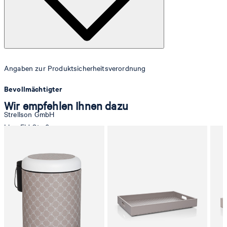
Angaben zur Produktsicherheitsverordnung
Bevollmächtigter
Wir empfehlen Ihnen dazu
Strellson GmbH
Line-Eid-Str. 6
78467 Konstanz
Deutschland
contact@strellson.com
Produzent
Strellson AG