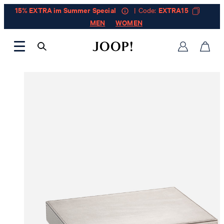
15% EXTRA im Summer Special
| Code:
EXTRA15
MEN
WOMEN