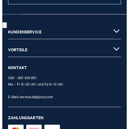
JETZT ANMELDEN
Gute Wahl!
Diese Einwilligung kann ich jederzeit durch den Abmeldelink im
Newsletter oder per E-Mail an
unsubscribe@joop.com
widerrufen.
KUNDENSERVICE
* Pflichtfeld
** Der Gutschein ist gültig ab einem Mindest-Kaufwert von 150 EUR
VORTEILE
(Wert nach Abzug von Retouren/Warenrückgaben) und kann
einmalig im offiziellen JOOP! Online-Shop oder in einem unserer
KONTAKT
Stores eingelöst werden.
030 - 991 919 961
Mo – Fr 8–20 Uhr und Sa 9–12 Uhr
E-Mail:
service.de@joop.com
ZAHLUNGSARTEN