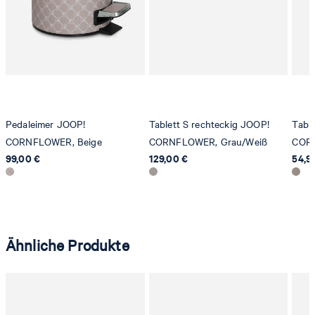
Sonnenwiesenstrasse 21
8280 Kreuzlingen
Schweiz
Pedaleimer JOOP!
Tablett S rechteckig JOOP!
Tabl
CORNFLOWER, Beige
CORNFLOWER, Grau/Weiß
CORN
99,00 €
129,00 €
54,9
Ähnliche Produkte