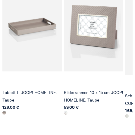
Tablett L JOOP! HOMELINE,
Bilderrahmen 10 x 15 cm JOOP!
Schi
Taupe
HOMELINE, Taupe
CORN
129,00 €
59,00 €
169,