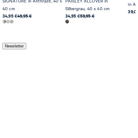
SIGNATURE in Anthrazit, 40 x
PAISLEY ALLOVER in
in An
40 cm
Silbergrau, 40 x 40 cm
39,0
34,95 €
49,95 €
34,95 €
59,95 €
Newsletter