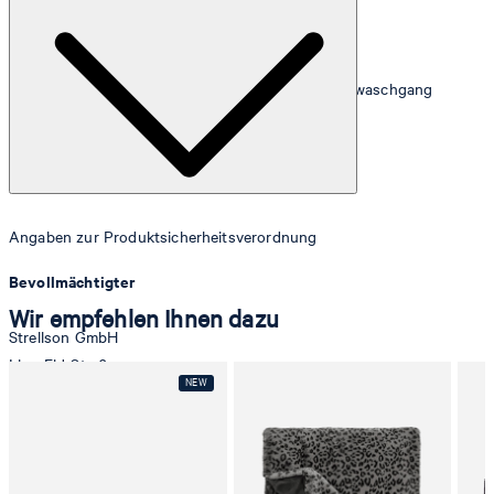
Die Kissenhülle ist pflegeleicht bei 30°C im Schonwaschgang
waschbar
Angaben zur Produktsicherheitsverordnung
Bevollmächtigter
Wir empfehlen Ihnen dazu
Strellson GmbH
Line-Eid-Str. 6
78467 Konstanz
Deutschland
contact@strellson.com