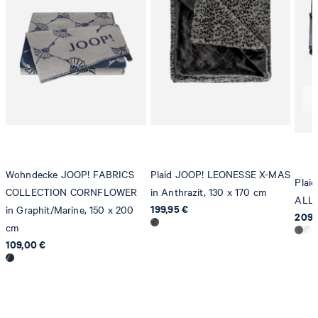
Produzent
Strellson AG
Sonnenwiesenstrasse 21
8280 Kreuzlingen
Schweiz
Wohndecke JOOP! FABRICS
Plaid JOOP! LEONESSE X-MAS
Plai
COLLECTION CORNFLOWER
in Anthrazit, 130 x 170 cm
ALLO
199,95 €
in Graphit/Marine, 150 x 200
209,
cm
109,00 €