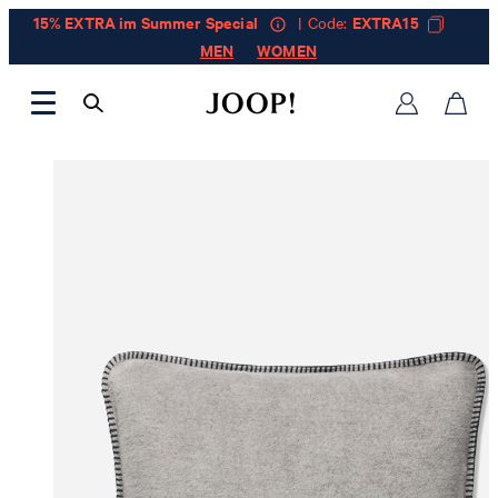
15% EXTRA im Summer Special
| Code:
EXTRA15
MEN
WOMEN