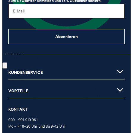
Zum Newsletter anmelden und 15 € Gutschein sichern.
mir per Newsletter oder via E-Mail Werbung und Informationen im
E-Mail
Zusammenhang mit Produkten, Angeboten und Leistungen der
Unternehmensgruppe, wie beispielsweise Event-Einladungen,
Aktionen, Produkt-Promotions zuzusenden.
Abonnieren
JETZT ANMELDEN
Gute Wahl!
Diese Einwilligung kann ich jederzeit durch den Abmeldelink im
Newsletter oder per E-Mail an
unsubscribe@joop.com
widerrufen.
KUNDENSERVICE
* Pflichtfeld
** Der Gutschein ist gültig ab einem Mindest-Kaufwert von 150 EUR
VORTEILE
(Wert nach Abzug von Retouren/Warenrückgaben) und kann
einmalig im offiziellen JOOP! Online-Shop oder in einem unserer
KONTAKT
Stores eingelöst werden.
030 - 991 919 961
Mo – Fr 8–20 Uhr und Sa 9–12 Uhr