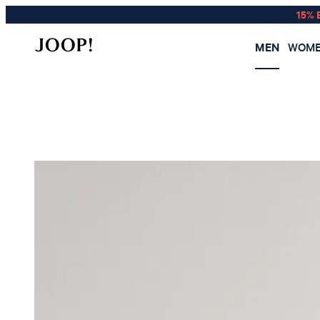
15% 
MEN
WOM