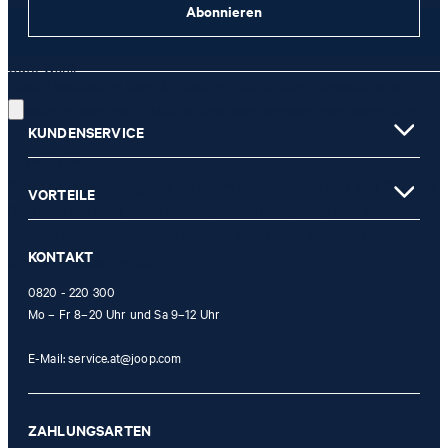
Abonnieren
JETZT ANMELDEN
Gute Wahl!
Diese Einwilligung kann ich jederzeit durch den Abmeldelink im
Newsletter oder per E-Mail an
unsubscribe@joop.com
widerrufen.
KUNDENSERVICE
* Pflichtfeld
** Der Gutschein ist gültig ab einem Mindest-Kaufwert von 150 EUR
VORTEILE
(Wert nach Abzug von Retouren/Warenrückgaben) und kann
einmalig im offiziellen JOOP! Online-Shop oder in einem unserer
KONTAKT
Stores eingelöst werden.
0820 - 220 300
Mo – Fr 8–20 Uhr und Sa 9–12 Uhr
E-Mail:
service.at@joop.com
ZAHLUNGSARTEN