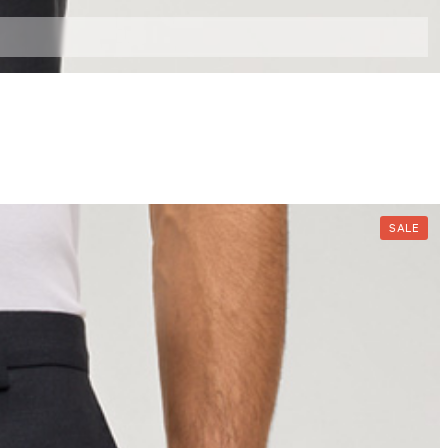
94
98
102
106