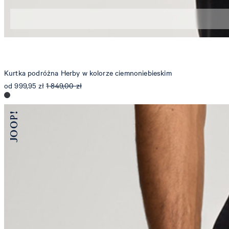
44
46
48
50
Kurtka podróżna Herby w kolorze ciemnoniebieskim
od 999,95 zł
1 849,00 zł