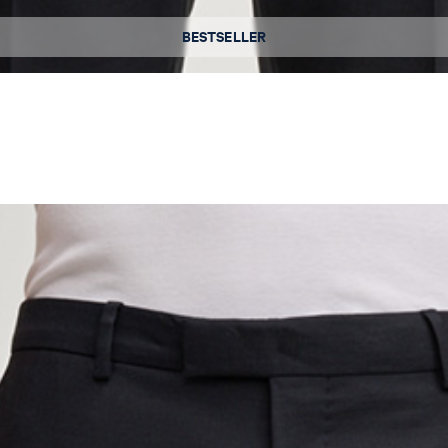
Dostępne rozmiary
BESTSELLER
52
54
56