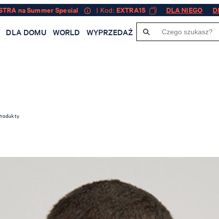
STRA na Summer Special
| Kod:
EXTRA15
DLA NIEGO
D
J
DLA DOMU
WORLD
WYPRZEDAŻ
Produkty