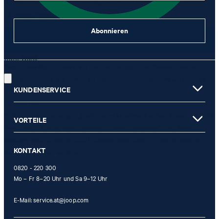
Unternehmensgruppe, wie beispielsweise Event-Einladungen,
Aktionen, Produkt-Promotions zuzusenden.
Abonnieren
JETZT ANMELDEN
Gute Wahl!
Diese Einwilligung kann ich jederzeit durch den Abmeldelink im
Newsletter oder per E-Mail an
unsubscribe@joop.com
widerrufen.
KUNDENSERVICE
* Pflichtfeld
** Der Gutschein ist gültig ab einem Mindest-Kaufwert von 150 EUR
VORTEILE
(Wert nach Abzug von Retouren/Warenrückgaben) und kann
einmalig im offiziellen JOOP! Online-Shop oder in einem unserer
KONTAKT
Stores eingelöst werden.
0820 - 220 300
Mo – Fr 8–20 Uhr und Sa 9–12 Uhr
E-Mail:
service.at@joop.com