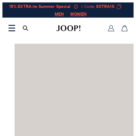
15% EXTRA im Summer Special
| Code:
EXTRA15
MEN
WOMEN