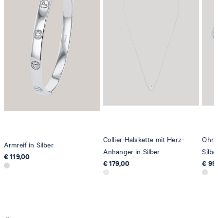
contact@strellson.com
Produzent
Strellson AG
Sonnenwiesenstrasse 21
8280 Kreuzlingen
Schweiz
Collier-Halskette mit Herz-
Ohrst
Armreif in Silber
Anhänger in Silber
Silbe
€ 119,00
€ 179,00
€ 99