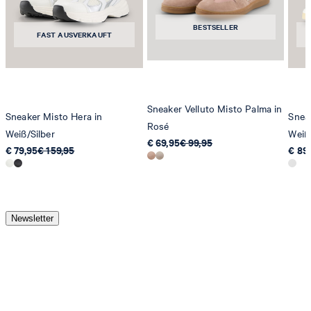
BESTSELLER
FAST AUSVERKAUFT
Sneaker Velluto Misto Palma in
Sneaker Misto Hera in
Sneak
Rosé
Weiß/Silber
Weiß
€ 69,95
€ 99,95
€ 79,95
€ 159,95
€ 89
Newsletter