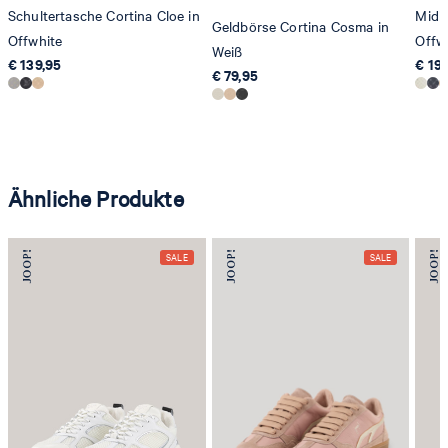
Schultertasche Cortina Cloe in
Midi
Geldbörse Cortina Cosma in
Offwhite
Offw
Weiß
€ 139,95
€ 19
€ 79,95
Ähnliche Produkte