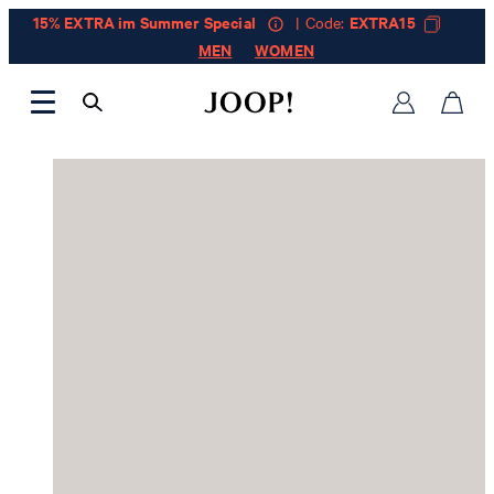
15% EXTRA im Summer Special
| Code:
EXTRA15
MEN
WOMEN