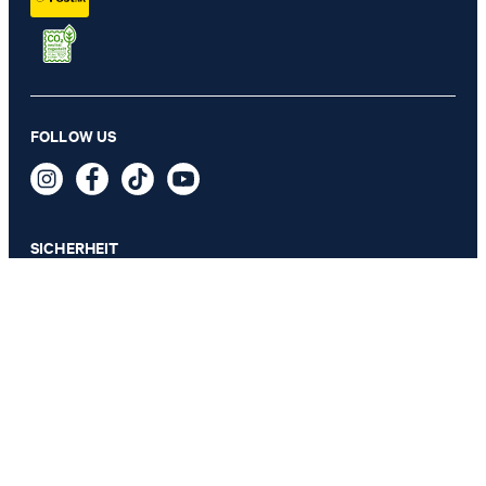
Sneaker Cortina Lista Coralie in Offwhite/Rosé
FOLLOW US
€ 139,95
inkl. MwSt
GRÖSSE AUSWÄHLEN
SICHERHEIT
DATENSCHUTZ & IMPRESSUM
AGB
Datenschutz
Impressum
Cookie-Einstellungen
Barrierefreiheitserklärung
Barrierefreiheitsfunktionen