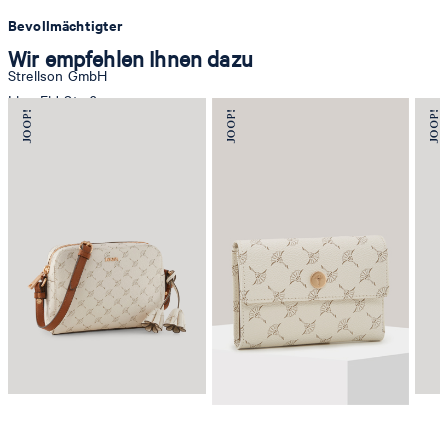
Bevollmächtigter
Wir empfehlen Ihnen dazu
Strellson GmbH
Line-Eid-Str. 6
78467 Konstanz
Deutschland
contact@strellson.com
Produzent
Strellson AG
Sonnenwiesenstrasse 21
8280 Kreuzlingen
Schweiz