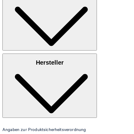
Obermaterial
: Reines Leder
Hersteller
Innenmaterial
: Leder/Textil
Decksohle
: Reines Leder
Laufsohle
: Gummierte Qualität
Angaben zur Produktsicherheitsverordnung