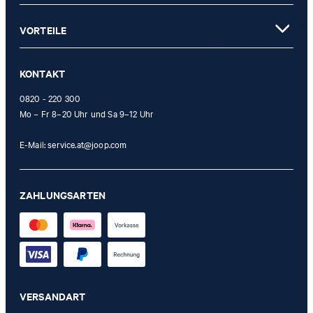
* Pflichtfeld
** Der Gutschein ist gültig ab einem Mindest-Kaufwert von 150 EUR
VORTEILE
(Wert nach Abzug von Retouren/Warenrückgaben) und kann
einmalig im offiziellen JOOP! Online-Shop oder in einem unserer
KONTAKT
Stores eingelöst werden.
0820 - 220 300
Mo – Fr 8–20 Uhr und Sa 9–12 Uhr
E-Mail:
service.at@joop.com
ZAHLUNGSARTEN
VERSANDART