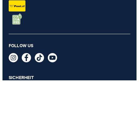
Gürtel in Dunkelbraun
FOLLOW US
€ 69,95
inkl. MwSt
GRÖSSE AUSWÄHLEN
SICHERHEIT
DATENSCHUTZ & IMPRESSUM
AGB
Datenschutz
Impressum
Cookie-Einstellungen