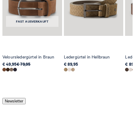
FAST AUSVERKAUFT
Veloursledergürtel in Braun
Ledergürtel in Hellbraun
Lede
€ 49,95
€ 79,95
€ 89,95
€ 89
Newsletter