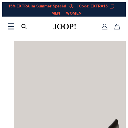
15% EXTRA im Summer Special
| Code:
EXTRA15
MEN
WOMEN