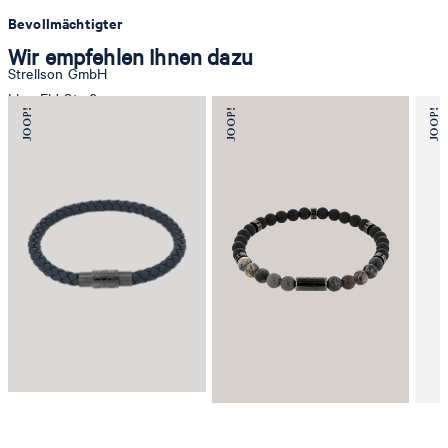
Bevollmächtigter
Wir empfehlen Ihnen dazu
Strellson GmbH
Line-Eid-Str. 6
78467 Konstanz
Deutschland
contact@strellson.com
Produzent
Strellson AG
Sonnenwiesenstrasse 21
8280 Kreuzlingen
Schweiz