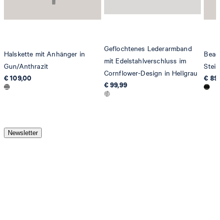
Geflochtenes Lederarmband
Halskette mit Anhänger in
Bead
mit Edelstahlverschluss im
Gun/Anthrazit
Stei
Cornflower-Design in Hellgrau
€ 109,00
€ 89
€ 99,99
Newsletter