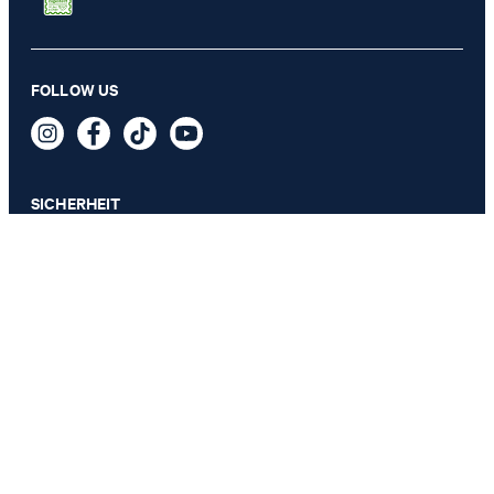
Edelstahl Ring in Gun/Anthrazit
FOLLOW US
€ 89,99
€ 54,95
inkl. MwSt
GRÖSSE AUSWÄHLEN
SICHERHEIT
DATENSCHUTZ & IMPRESSUM
AGB
Datenschutz
Impressum
Cookie-Einstellungen
Barrierefreiheitserklärung
Barrierefreiheitsfunktionen
Vertrag widerrufen