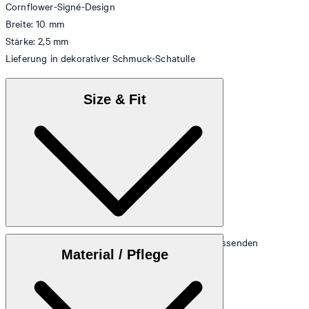
Cornflower-Signé-Design
Breite: 10 mm
Stärke: 2,5 mm
Lieferung in dekorativer Schmuck-Schatulle
Size & Fit
Diese Tabelle hilft Ihnen bei der Ermittlung der passenden
Material / Pflege
Ringgröße:
Größentabelle