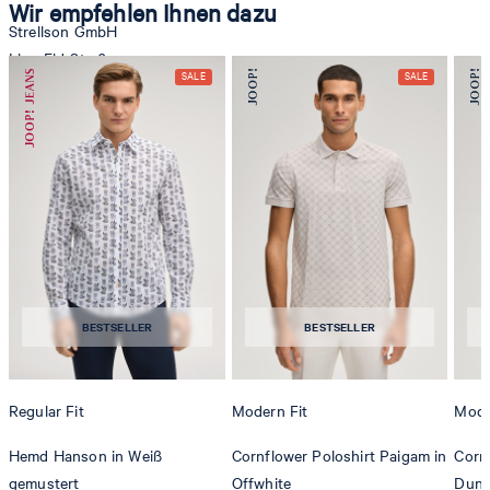
Wir empfehlen Ihnen dazu
Strellson GmbH
Line-Eid-Str. 6
78467 Konstanz
Deutschland
contact@strellson.com
Produzent
Strellson AG
Sonnenwiesenstrasse 21
8280 Kreuzlingen
BESTSELLER
BESTSELLER
Schweiz
Regular Fit
Modern Fit
Mode
Hemd Hanson in Weiß
Cornflower Poloshirt Paigam in
Corn
gemustert
Offwhite
Dunk