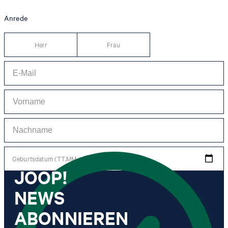
Anrede
Herr
Frau
Geburtsdatum (TT.MM.JJJJ)
JOOP!
NEWS
*Ich stimme der Erhebung, Verarbeitung und Nutzung von Tracking-Daten des
Newsletters zu Zwecken der persönlichen Beratung, im Rahmen des
Kundenservice sowie der Personalisierung von Werbung zu. Erhoben werden
ABONNIEREN
Informationen zum Newsletter (Name des Newsletters, Kategorie des
Newsletters, Zeitpunkt des Versands, Öffnungszeitpunkt) und wann ich auf