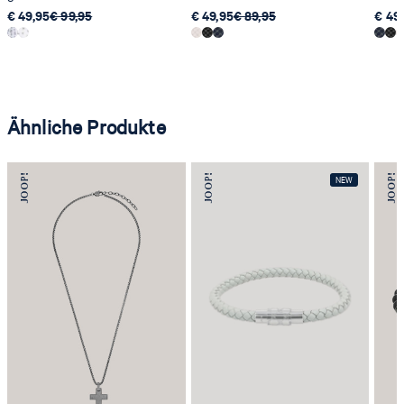
€ 49,95
€ 99,95
€ 49,95
€ 89,95
€ 49
Ähnliche Produkte