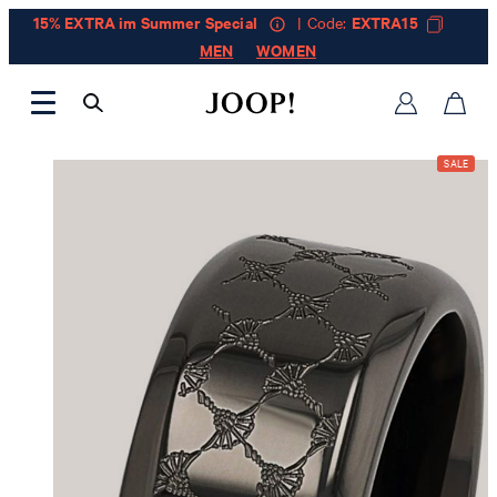
15% EXTRA im Summer Special
| Code:
EXTRA15
MEN
WOMEN