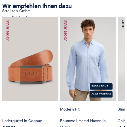
Wir empfehlen Ihnen dazu
Strellson GmbH
Line-Eid-Str. 6
78467 Konstanz
Deutschland
contact@strellson.com
Produzent
Strellson AG
Sonnenwiesenstrasse 21
8280 Kreuzlingen
BÜGELLEICHT
Schweiz
OHNE STRETCH
Modern Fit
Slim 
Ledergürtel in Cognac
Baumwoll-Hemd Haven in
Chin