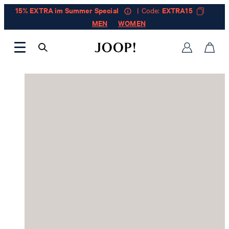
15% EXTRA im Summer Special
| Code:
EXTRA15
MEN
WOMEN