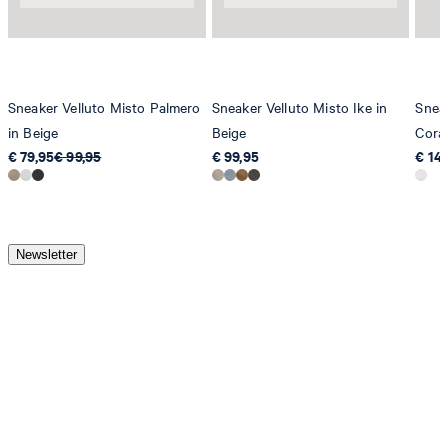
Sneaker Velluto Misto Palmero
Sneaker Velluto Misto Ike in
Snea
in Beige
Beige
Coral
€ 79,95
€ 99,95
€ 99,95
€ 14
Newsletter