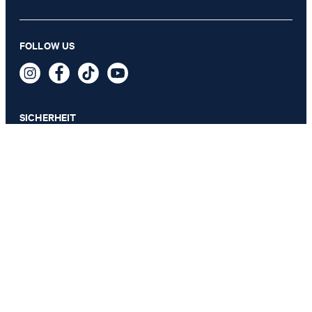
Sneaker Mazzolino Coralie in Beige
FOLLOW US
€ 139,95
inkl. MwSt
GRÖSSE AUSWÄHLEN
SICHERHEIT
DATENSCHUTZ & IMPRESSUM
AGB
Datenschutz
Impressum
Cookie-Einstellungen
Barrierefreiheitserklärung
Barrierefreiheitsfunktionen
Vertrag widerrufen