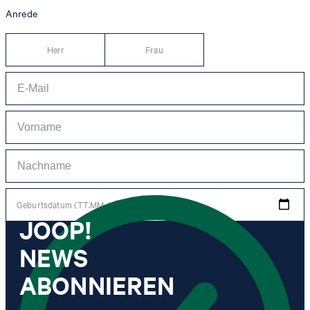
Anrede
Herr
Frau
Geburtsdatum (TT.MM.JJJJ)
JOOP!
NEWS
*Ich stimme der Erhebung, Verarbeitung und Nutzung von Tracking-Daten des
Newsletters zu Zwecken der persönlichen Beratung, im Rahmen des
Kundenservice sowie der Personalisierung von Werbung zu. Erhoben werden
ABONNIEREN
Informationen zum Newsletter (Name des Newsletters, Kategorie des
Newsletters, Zeitpunkt des Versands, Öffnungszeitpunkt) und wann ich auf
welchen Link innerhalb des Newsletters klicke sowie ggf. auch Käufe, die ich im