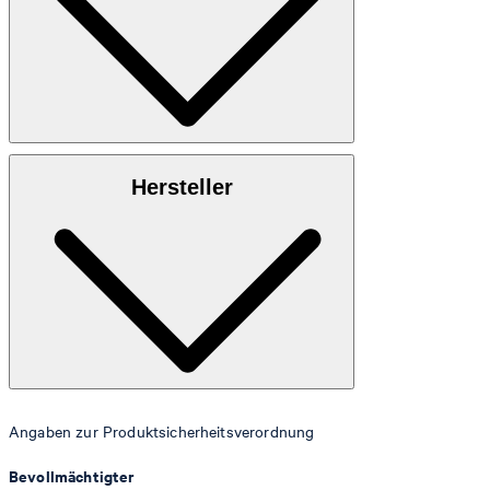
Obermaterial
: Veloursleder/Synthetik
Hersteller
Innenmaterial
: 100% Synthetik
Decksohle
: 100% Synthetik
Laufsohle
: 100% Gummi
Angaben zur Produktsicherheitsverordnung
Bevollmächtigter