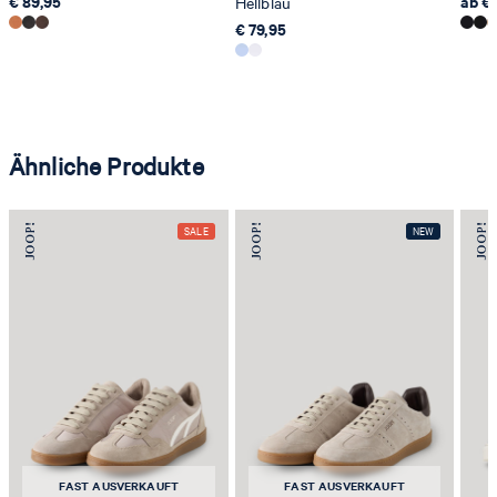
€ 89,95
ab €
Hellblau
€ 79,95
Ähnliche Produkte
FAST AUSVERKAUFT
FAST AUSVERKAUFT