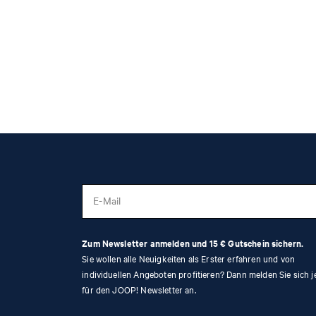
E-Mail
Zum Newsletter anmelden und 15 € Gutschein sichern.
Sie wollen alle Neuigkeiten als Erster erfahren und von
individuellen Angeboten profitieren? Dann melden Sie sich j
für den JOOP! Newsletter an.