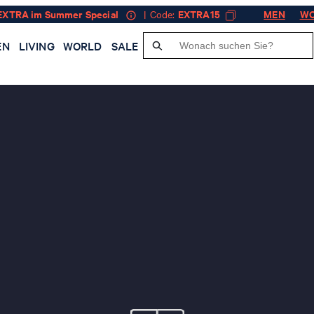
EXTRA im Summer Special
| Code:
EXTRA15
MEN
W
EN
LIVING
WORLD
SALE