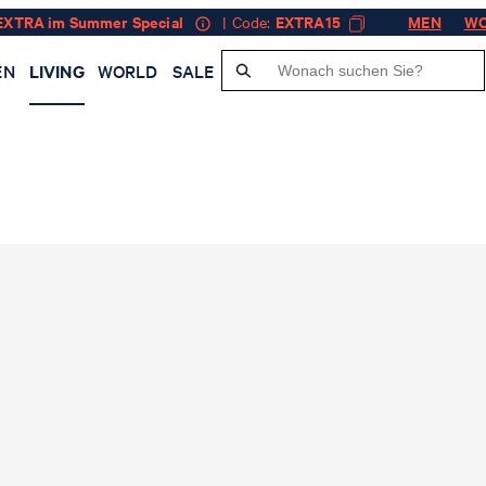
EXTRA im Summer Special
| Code:
EXTRA15
MEN
W
EN
LIVING
WORLD
SALE