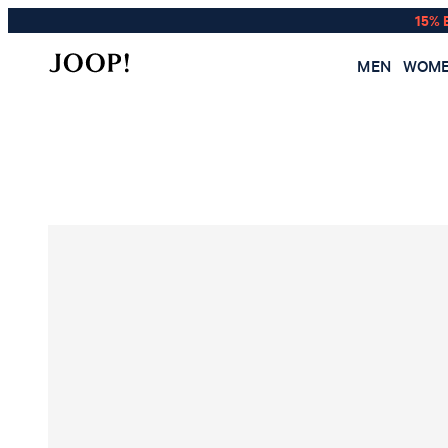
15% 
MEN
WOM