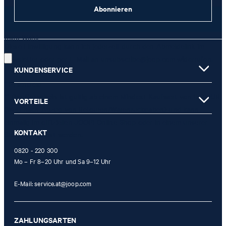
Abonnieren
JETZT ANMELDEN
Gute Wahl!
Diese Einwilligung kann ich jederzeit durch den Abmeldelink im
Newsletter oder per E-Mail an
unsubscribe@joop.com
widerrufen.
KUNDENSERVICE
* Pflichtfeld
** Der Gutschein ist gültig ab einem Mindest-Kaufwert von 150 EUR
VORTEILE
(Wert nach Abzug von Retouren/Warenrückgaben) und kann
einmalig im offiziellen JOOP! Online-Shop oder in einem unserer
KONTAKT
Stores eingelöst werden.
0820 - 220 300
Mo – Fr 8–20 Uhr und Sa 9–12 Uhr
E-Mail:
service.at@joop.com
ZAHLUNGSARTEN