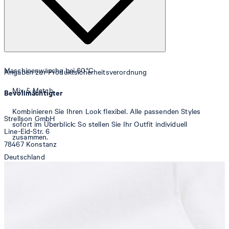
Maschinenwäsche bei 60°C
Angaben zur Produktsicherheitsverordnung
Mix & Match
Bevollmächtigter
Kombinieren Sie Ihren Look flexibel. Alle passenden Styles
Strellson GmbH
sofort im Überblick: So stellen Sie Ihr Outfit individuell
Line-Eid-Str. 6
zusammen.
78467 Konstanz
Deutschland
Trommeltrocknen, normal
contact@strellson.com
Produzent
Strellson AG