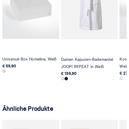
Universal-Box Homeline, Weiß
Kosme
Damen Kapuzen-Bademantel
€ 59,90
Weiß
JOOP! REPEAT in Weiß
€ 27
€ 159,90
Ähnliche Produkte