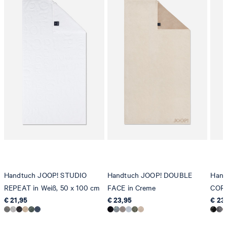
Handtuch JOOP! STUDIO
Handtuch JOOP! DOUBLE
Hand
REPEAT in Weiß, 50 x 100 cm
FACE in Creme
CORN
€ 21,95
€ 23,95
€ 23