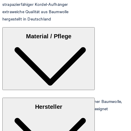
strapazierfähiger Kordel-Aufhänger
extraweiche Qualität aus Baumwolle
hergestellt in Deutschland
Material / Pflege
Extraflauschige Walkfrottier-Qualität aus 100% reiner Baumwolle,
Hersteller
stückgefärbt, besonders saugfähig und trocknergeeignet