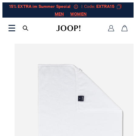
15% EXTRA im Summer Special
| Code:
EXTRA15
MEN
WOMEN