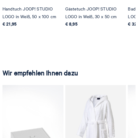
Handtuch JOOP! STUDIO
Gästetuch JOOP! STUDIO
Bade
LOGO in Weiß, 50 x 100 cm
LOGO in Weiß, 30 x 50 cm
LOGO
€ 21,95
€ 8,95
€ 32
Wir empfehlen Ihnen dazu