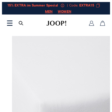
15% EXTRA im Summer Special
| Code:
EXTRA15
MEN
WOMEN