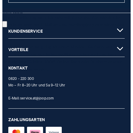
JETZT ANMELDEN
Gute Wahl!
Diese Einwilligung kann ich jederzeit durch den Abmeldelink im
Newsletter oder per E-Mail an
unsubscribe@joop.com
widerrufen.
KUNDENSERVICE
* Pflichtfeld
** Der Gutschein ist gültig ab einem Mindest-Kaufwert von 150 EUR
VORTEILE
(Wert nach Abzug von Retouren/Warenrückgaben) und kann
einmalig im offiziellen JOOP! Online-Shop oder in einem unserer
KONTAKT
Stores eingelöst werden.
0820 - 220 300
Mo – Fr 8–20 Uhr und Sa 9–12 Uhr
E-Mail:
service.at@joop.com
ZAHLUNGSARTEN