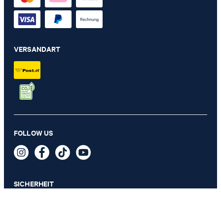
VERSANDART
FOLLOW US
Spannbettlaken in Weiß
GRÖSSE AUSWÄHLEN
SICHERHEIT