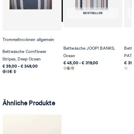
8280 Kreuzlingen
BESTSELLER
Schweiz
Trommeltrocknen allgemein
Bettwäsche JOOP! BANKS,
Bett
Bettwäsche Cornflower
Ocean
PATT
Stripes, Deep Ocean
€ 45,00 - € 319,00
€ 39,
€ 39,00 - € 349,00
Ähnliche Produkte