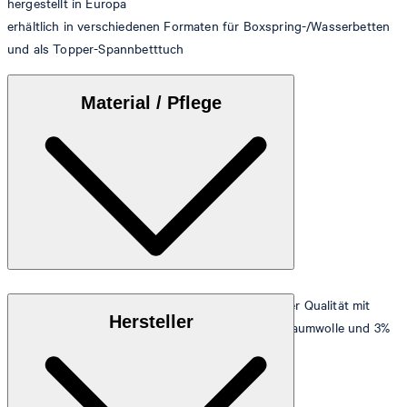
hergestellt in Europa
erhältlich in verschiedenen Formaten für Boxspring-/Wasserbetten
und als Topper-Spannbetttuch
Material / Pflege
Weicher, angenehmer Mako-Jersey in hochwertiger Qualität mit
Hersteller
Anti-Pilling-Eigenschaften aus 97% ägyptischer Baumwolle und 3%
Elasthan