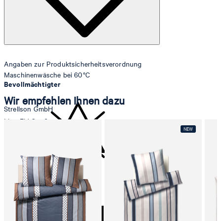
Angaben zur Produktsicherheitsverordnung
Maschinenwäsche bei 60°C
Bevollmächtigter
Wir empfehlen Ihnen dazu
Strellson GmbH
Line-Eid-Str. 6
78467 Konstanz
Deutschland
contact@strellson.com
nicht bleichen
Produzent
Strellson AG
Sonnenwiesenstrasse 21