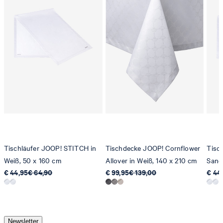
Tischläufer JOOP! STITCH in
Tischdecke JOOP! Cornflower
Tisc
Weiß, 50 x 160 cm
Allover in Weiß, 140 x 210 cm
Sand
€ 44,95
€ 64,90
€ 99,95
€ 139,00
€ 44
Newsletter