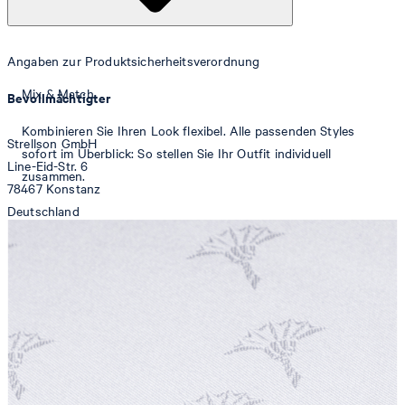
Angaben zur Produktsicherheitsverordnung
Mix & Match
Bevollmächtigter
Kombinieren Sie Ihren Look flexibel. Alle passenden Styles
Strellson GmbH
sofort im Überblick: So stellen Sie Ihr Outfit individuell
Line-Eid-Str. 6
zusammen.
78467 Konstanz
Deutschland
contact@strellson.com
Produzent
Strellson AG
Sonnenwiesenstrasse 21
8280 Kreuzlingen
Schweiz