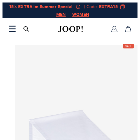
15% EXTRA im Summer Special
| Code:
EXTRA15
MEN
WOMEN