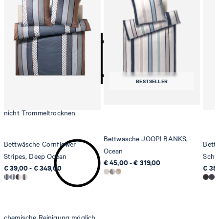
nicht bleichen
contact@strellson.com
Produzent
Strellson AG
Sonnenwiesenstrasse 21
8280 Kreuzlingen
BESTSELLER
Schweiz
nicht Trommeltrocknen
Bettwäsche JOOP! BANKS,
Bettwäsche Cornflower
Bett
Ocean
Stripes, Deep Ocean
Schw
€ 45,00 - € 319,00
€ 39,00 - € 349,00
€ 35
chemische Reinigung möglich