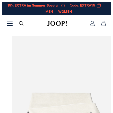
15% EXTRA im Summer Special
| Code:
EXTRA15
MEN
WOMEN