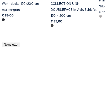
Plai
Wohndecke 150x200 cm,
COLLECTION UNI-
Silbe
marine-grau
DOUBLEFACE in Ash/Schiefer,
€ 15
€ 89,00
150 x 200 cm
€ 89,00
Newsletter