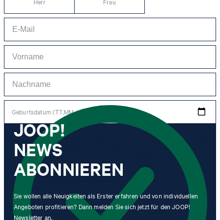
Herr
Frau
Geburtsdatum (TT.MM.JJJJ)
JOOP!
NEWS
*Ich stimme der Erhebung, Verarbeitung und Nutzung von Tracking-Daten des
Newsletters zu Zwecken der persönlichen Beratung, im Rahmen des
Kundenservice sowie der Personalisierung von Werbung zu. Erhoben werden
ABONNIEREN
Informationen zum Newsletter (Name des Newsletters, Kategorie des
Newsletters, Zeitpunkt des Versands, Öffnungszeitpunkt) und wann ich auf
welchen Link innerhalb des Newsletters klicke sowie ggf. auch Käufe, die ich im
Zusammenhang mit dem Newsletter tätige.
Sie wollen alle Neuigkeiten als Erster erfahren und von individuellen
Angeboten profitieren? Dann melden Sie sich jetzt für den JOOP!
Mit einem Klick auf „Newsletter abonnieren" erkläre ich mich damit
Newsletter an.