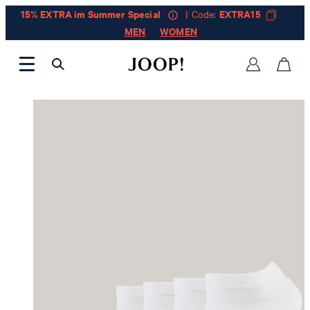
15% EXTRA im Summer Special
| Code:
EXTRA15
MEN
WOMEN