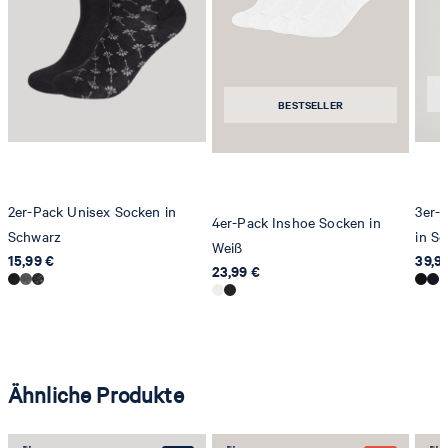
Strellson AG
Sonnenwiesenstrasse 21
8280 Kreuzlingen
Schweiz
BESTSELLER
2er-Pack Unisex Socken in
3er-
4er-Pack Inshoe Socken in
Schwarz
in S
Weiß
15,99 €
39,9
23,99 €
Ähnliche Produkte