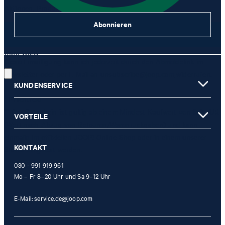
Aktionen, Produkt-Promotions zuzusenden.
Abonnieren
JETZT ANMELDEN
Gute Wahl!
Diese Einwilligung kann ich jederzeit durch den Abmeldelink im
Newsletter oder per E-Mail an
unsubscribe@joop.com
widerrufen.
KUNDENSERVICE
* Pflichtfeld
** Der Gutschein ist gültig ab einem Mindest-Kaufwert von 150 EUR
VORTEILE
(Wert nach Abzug von Retouren/Warenrückgaben) und kann
einmalig im offiziellen JOOP! Online-Shop oder in einem unserer
KONTAKT
Stores eingelöst werden.
030 - 991 919 961
Mo – Fr 8–20 Uhr und Sa 9–12 Uhr
E-Mail:
service.de@joop.com