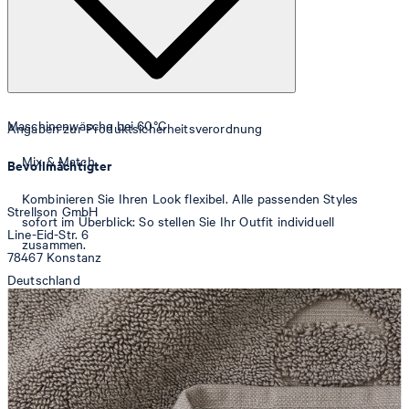
Maschinenwäsche bei 60°C
Angaben zur Produktsicherheitsverordnung
Mix & Match
Bevollmächtigter
Kombinieren Sie Ihren Look flexibel. Alle passenden Styles
Strellson GmbH
sofort im Überblick: So stellen Sie Ihr Outfit individuell
Line-Eid-Str. 6
zusammen.
78467 Konstanz
Deutschland
Trommeltrocknen, normal
contact@strellson.com
Produzent
Strellson AG