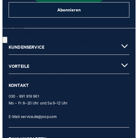
Abonnieren
JETZT ANMELDEN
Gute Wahl!
Diese Einwilligung kann ich jederzeit durch den Abmeldelink im
Newsletter oder per E-Mail an
unsubscribe@joop.com
widerrufen.
KUNDENSERVICE
* Pflichtfeld
** Der Gutschein ist gültig ab einem Mindest-Kaufwert von 150 EUR
VORTEILE
(Wert nach Abzug von Retouren/Warenrückgaben) und kann
einmalig im offiziellen JOOP! Online-Shop oder in einem unserer
KONTAKT
Stores eingelöst werden.
030 - 991 919 961
Mo – Fr 8–20 Uhr und Sa 9–12 Uhr
E-Mail:
service.de@joop.com