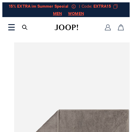
15% EXTRA im Summer Special
| Code:
EXTRA15
MEN
WOMEN