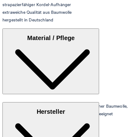
strapazierfähiger Kordel-Aufhänger
extraweiche Qualität aus Baumwolle
hergestellt in Deutschland
Material / Pflege
Extraflauschige Walkfrottier-Qualität aus 100% reiner Baumwolle,
Hersteller
stückgefärbt, besonders saugfähig und trocknergeeignet