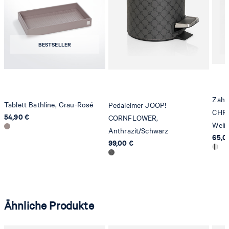
BESTSELLER
Zahn
Tablett Bathline, Grau-Rosé
Pedaleimer JOOP!
CHRO
54,90 €
CORNFLOWER,
Weiß
Anthrazit/Schwarz
65,0
99,00 €
Ähnliche Produkte