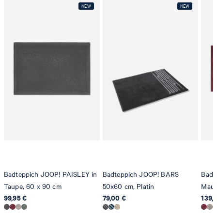
Badteppich JOOP! PAISLEY in
Badteppich JOOP! BARS
Badt
Taupe, 60 x 90 cm
50x60 cm, Platin
Mauv
99,95 €
79,00 €
139,