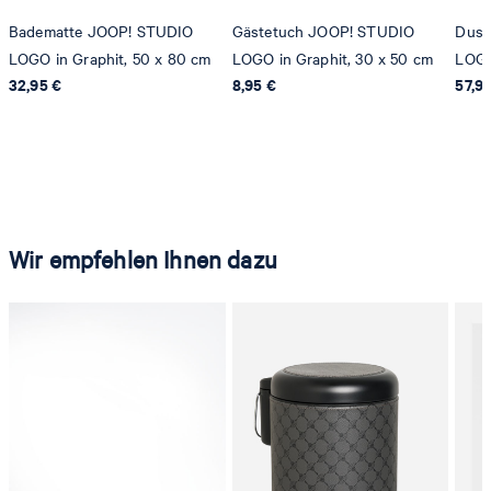
Badematte JOOP! STUDIO
Gästetuch JOOP! STUDIO
Dusc
LOGO in Graphit, 50 x 80 cm
LOGO in Graphit, 30 x 50 cm
LOGO
32,95 €
8,95 €
57,9
Wir empfehlen Ihnen dazu