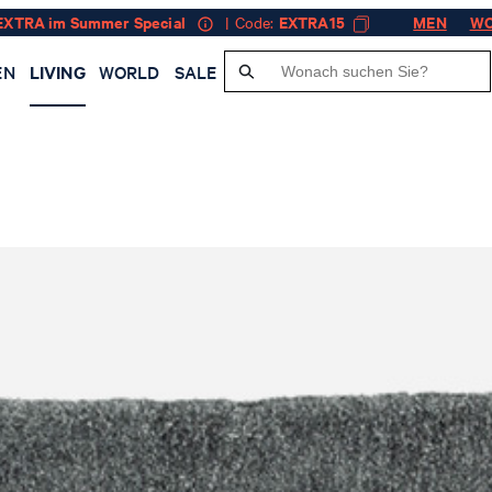
EXTRA im Summer Special
| Code:
EXTRA15
MEN
W
EN
LIVING
WORLD
SALE