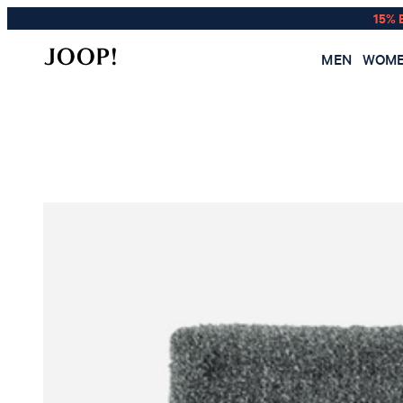
15% 
MEN
WOM