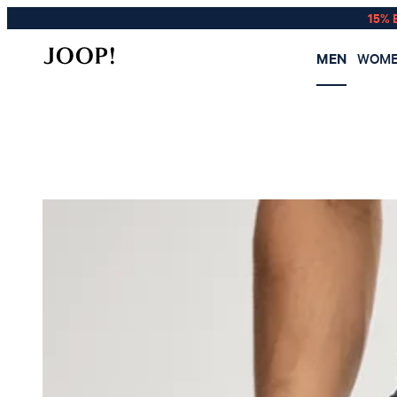
15% 
MEN
WOM