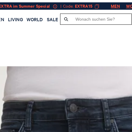
EXTRA im Summer Special
| Code:
EXTRA15
MEN
W
EN
LIVING
WORLD
SALE