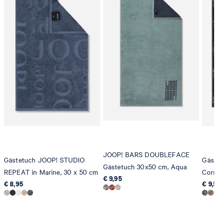
JOOP! BARS DOUBLEFACE
Gästetuch JOOP! STUDIO
Gäst
Gästetuch 30x50 cm, Aqua
REPEAT in Marine, 30 x 50 cm
Corn
€ 9,95
€ 8,95
€ 9,