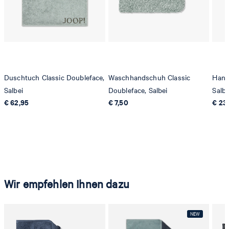
Duschtuch Classic Doubleface,
Waschhandschuh Classic
Hand
Salbei
Doubleface, Salbei
Salbe
€ 62,95
€ 7,50
€ 23
Wir empfehlen Ihnen dazu