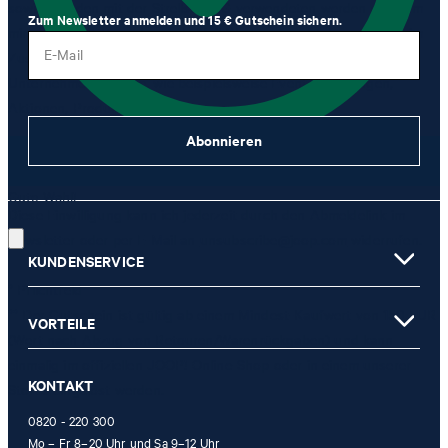
sowie von den mit der Strellson AG verwendeten werden darf, um
Zum Newsletter anmelden und 15 € Gutschein sichern.
mir per Newsletter oder via E-Mail Werbung und Informationen im
E-Mail
Zusammenhang mit Produkten, Angeboten und Leistungen der
Unternehmensgruppe, wie beispielsweise Event-Einladungen,
Aktionen, Produkt-Promotions zuzusenden.
Abonnieren
JETZT ANMELDEN
Gute Wahl!
Diese Einwilligung kann ich jederzeit durch den Abmeldelink im
Newsletter oder per E-Mail an
unsubscribe@joop.com
widerrufen.
KUNDENSERVICE
* Pflichtfeld
** Der Gutschein ist gültig ab einem Mindest-Kaufwert von 150 EUR
VORTEILE
(Wert nach Abzug von Retouren/Warenrückgaben) und kann
einmalig im offiziellen JOOP! Online-Shop oder in einem unserer
KONTAKT
Stores eingelöst werden.
0820 - 220 300
Mo – Fr 8–20 Uhr und Sa 9–12 Uhr