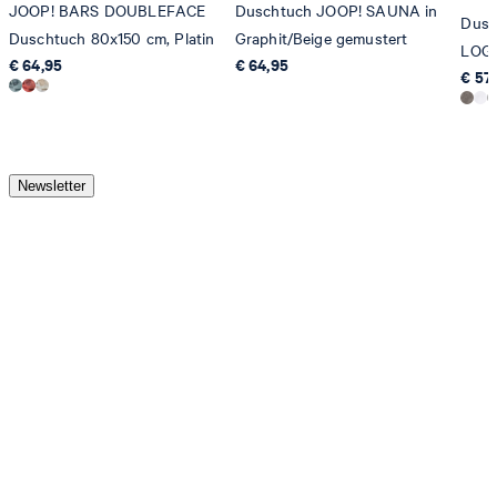
JOOP! BARS DOUBLEFACE
Duschtuch JOOP! SAUNA in
Dusc
Duschtuch 80x150 cm, Platin
Graphit/Beige gemustert
LOGO
€ 64,95
€ 64,95
€ 57
Newsletter