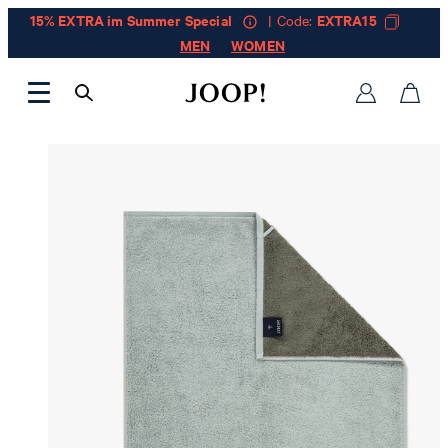
15% EXTRA im Summer Special
| Code:
EXTRA15
MEN
WOMEN