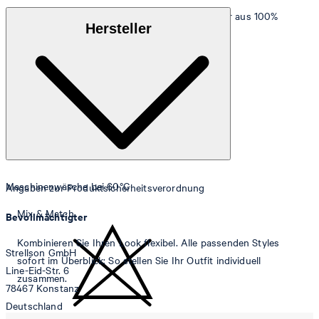
Weicher, dichter und strapazierfähiger Walkfrottier aus 100%
Hersteller
Baumwolle
Maschinenwäsche bei 60°C
Angaben zur Produktsicherheitsverordnung
Mix & Match
Bevollmächtigter
Kombinieren Sie Ihren Look flexibel. Alle passenden Styles
Strellson GmbH
sofort im Überblick: So stellen Sie Ihr Outfit individuell
Line-Eid-Str. 6
zusammen.
78467 Konstanz
Deutschland