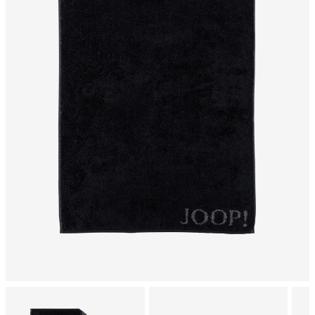
Trommeltrocknen allgemein
chemische Reinigung mit Perchlorethylen, schonend