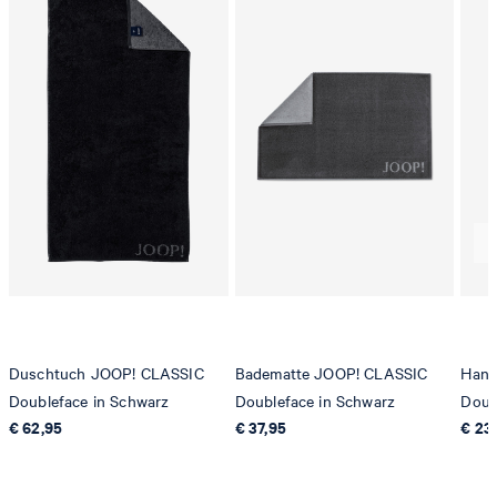
Duschtuch JOOP! CLASSIC
Badematte JOOP! CLASSIC
Hand
Doubleface in Schwarz
Doubleface in Schwarz
Doub
€ 62,95
€ 37,95
€ 23