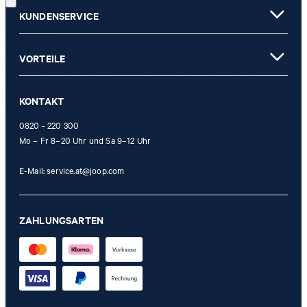
Newsletter oder per E-Mail an
unsubscribe@joop.com
widerrufen.
KUNDENSERVICE
* Pflichtfeld
** Der Gutschein ist gültig ab einem Mindest-Kaufwert von 150 EUR
VORTEILE
(Wert nach Abzug von Retouren/Warenrückgaben) und kann
einmalig im offiziellen JOOP! Online-Shop oder in einem unserer
KONTAKT
Stores eingelöst werden.
0820 - 220 300
Mo – Fr 8–20 Uhr und Sa 9–12 Uhr
E-Mail:
service.at@joop.com
ZAHLUNGSARTEN