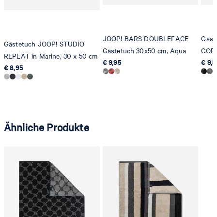
JOOP! BARS DOUBLEFACE
Gäst
Gästetuch JOOP! STUDIO
Gästetuch 30x50 cm, Aqua
CORN
REPEAT in Marine, 30 x 50 cm
€ 9,95
€ 9,
€ 8,95
Ähnliche Produkte