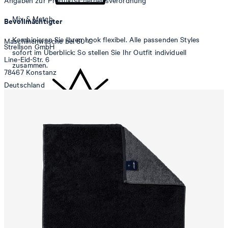
Angaben zur Produktsicherheitsverordnung
Mix & Match
Bevollmächtigter
Kombinieren Sie Ihren Look flexibel. Alle passenden Styles
Maschinenwäsche bei 60°C
Strellson GmbH
sofort im Überblick: So stellen Sie Ihr Outfit individuell
Line-Eid-Str. 6
zusammen.
78467 Konstanz
Deutschland
contact@strellson.com
Produzent
Strellson AG
nicht bleichen
Sonnenwiesenstrasse 21
8280 Kreuzlingen
Schweiz