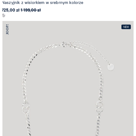
Naszyjnik z wisiorkiem w srebrnym kolorze
725,00 zł
1 199,00 zł