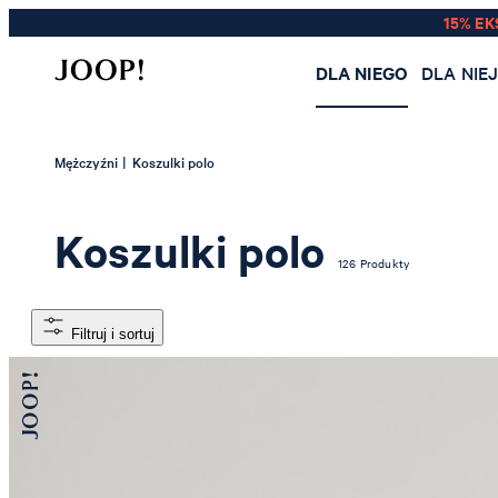
15% EK
DLA NIEGO
DLA NIE
|
Mężczyźni
Koszulki polo
Koszulki polo
126 Produkty
Filtruj i sortuj