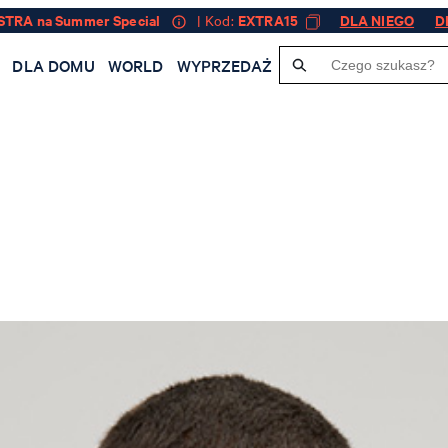
STRA na Summer Special
| Kod:
EXTRA15
DLA NIEGO
D
J
DLA DOMU
WORLD
WYPRZEDAŻ