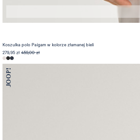
S
M
Koszulka polo Paigam w kolorze złamanej bieli
279,95 zł
459,00 zł